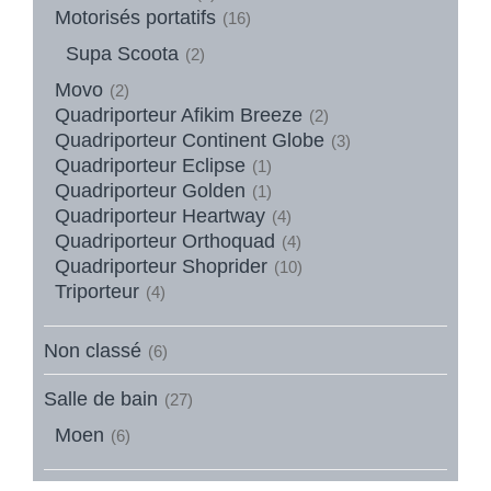
Motorisés portatifs
(16)
Supa Scoota
(2)
Movo
(2)
Quadriporteur Afikim Breeze
(2)
Quadriporteur Continent Globe
(3)
Quadriporteur Eclipse
(1)
Quadriporteur Golden
(1)
Quadriporteur Heartway
(4)
Quadriporteur Orthoquad
(4)
Quadriporteur Shoprider
(10)
Triporteur
(4)
Non classé
(6)
Salle de bain
(27)
Moen
(6)