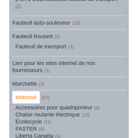
(2)
Fauteuil auto-souleveur
(10)
Fauteuil Roulant
(5)
Fauteuil de transport
(3)
Lien pour les sites internet de nos
fournisseurs
(1)
Marchette
(3)
Motorisé
(67)
Accessoires pour quadriporteur
(6)
Chaise roulante électrique
(10)
Écolocycle
(11)
FASTER
(6)
Liberta Canada
(1)