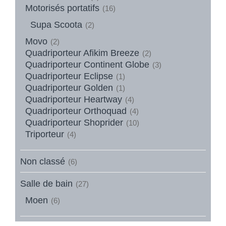
Motorisés portatifs
(16)
Supa Scoota
(2)
Movo
(2)
Quadriporteur Afikim Breeze
(2)
Quadriporteur Continent Globe
(3)
Quadriporteur Eclipse
(1)
Quadriporteur Golden
(1)
Quadriporteur Heartway
(4)
Quadriporteur Orthoquad
(4)
Quadriporteur Shoprider
(10)
Triporteur
(4)
Non classé
(6)
Salle de bain
(27)
Moen
(6)