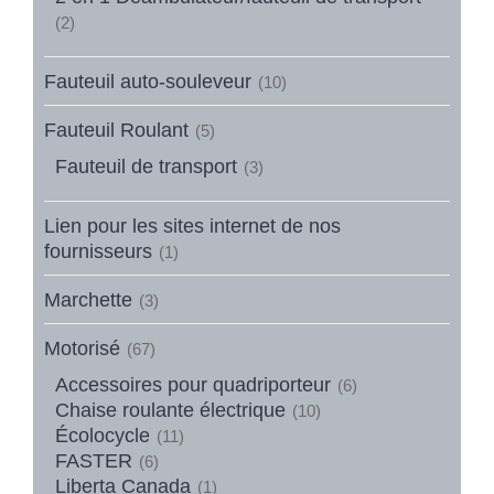
(2)
Fauteuil auto-souleveur
(10)
Fauteuil Roulant
(5)
Fauteuil de transport
(3)
Lien pour les sites internet de nos
fournisseurs
(1)
Marchette
(3)
Motorisé
(67)
Accessoires pour quadriporteur
(6)
Chaise roulante électrique
(10)
Écolocycle
(11)
FASTER
(6)
Liberta Canada
(1)