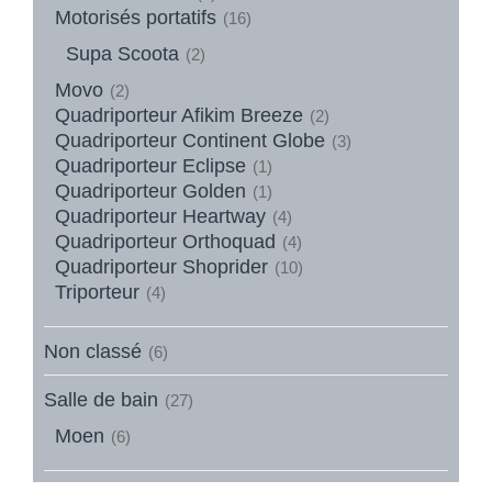
Motorisés portatifs
(16)
Supa Scoota
(2)
Movo
(2)
Quadriporteur Afikim Breeze
(2)
Quadriporteur Continent Globe
(3)
Quadriporteur Eclipse
(1)
Quadriporteur Golden
(1)
Quadriporteur Heartway
(4)
Quadriporteur Orthoquad
(4)
Quadriporteur Shoprider
(10)
Triporteur
(4)
Non classé
(6)
Salle de bain
(27)
Moen
(6)