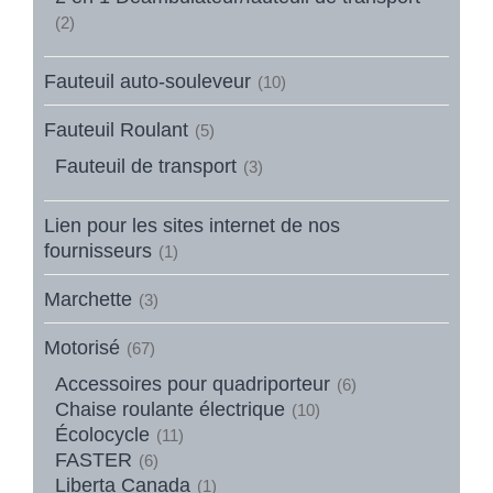
(2)
Fauteuil auto-souleveur
(10)
Fauteuil Roulant
(5)
Fauteuil de transport
(3)
Lien pour les sites internet de nos
fournisseurs
(1)
Marchette
(3)
Motorisé
(67)
Accessoires pour quadriporteur
(6)
Chaise roulante électrique
(10)
Écolocycle
(11)
FASTER
(6)
Liberta Canada
(1)