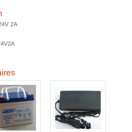
n
 24V 2A
24V2A
aires