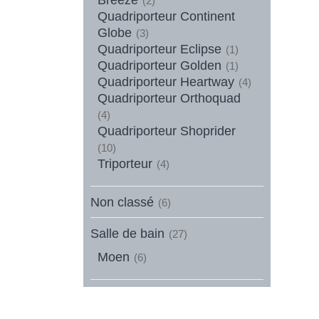
(2)
Quadriporteur Continent
Globe
(3)
Quadriporteur Eclipse
(1)
Quadriporteur Golden
(1)
Quadriporteur Heartway
(4)
Quadriporteur Orthoquad
(4)
Quadriporteur Shoprider
(10)
Triporteur
(4)
Non classé
(6)
Salle de bain
(27)
Moen
(6)