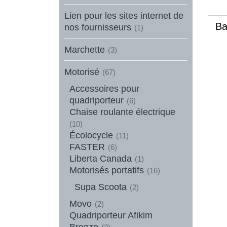
Lien pour les sites internet de
Ba
nos fournisseurs
(1)
Marchette
(3)
Motorisé
(67)
Accessoires pour
quadriporteur
(6)
Chaise roulante électrique
(10)
Écolocycle
(11)
FASTER
(6)
Liberta Canada
(1)
Motorisés portatifs
(16)
Supa Scoota
(2)
Movo
(2)
Quadriporteur Afikim
Breeze