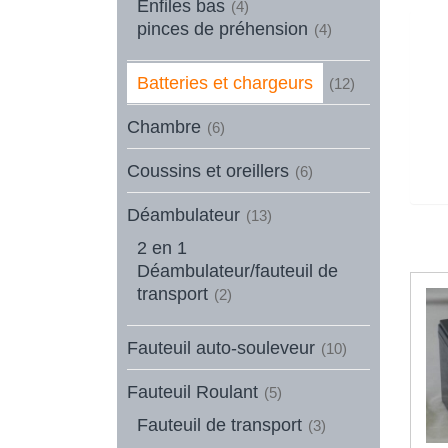
Enfiles bas
(4)
pinces de préhension
(4)
Batteries et chargeurs
(12)
Chambre
(6)
Coussins et oreillers
(6)
Déambulateur
(13)
2 en 1
Déambulateur/fauteuil de
transport
(2)
Fauteuil auto-souleveur
(10)
Fauteuil Roulant
(5)
Fauteuil de transport
(3)