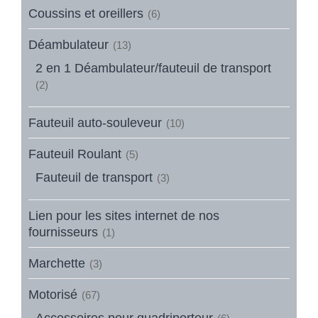
Coussins et oreillers
(6)
Déambulateur
(13)
2 en 1 Déambulateur/fauteuil de transport
(2)
Fauteuil auto-souleveur
(10)
Fauteuil Roulant
(5)
Fauteuil de transport
(3)
Lien pour les sites internet de nos
fournisseurs
(1)
Marchette
(3)
Motorisé
(67)
Accessoires pour quadriporteur