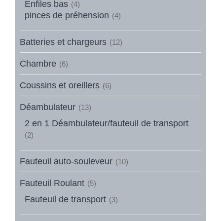
Enfiles bas
(4)
pinces de préhension
(4)
Batteries et chargeurs
(12)
Chambre
(6)
Coussins et oreillers
(6)
Déambulateur
(13)
2 en 1 Déambulateur/fauteuil de transport
(2)
Fauteuil auto-souleveur
(10)
Fauteuil Roulant
(5)
Fauteuil de transport
(3)