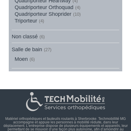
Quadriporteur Heartway
(4)
Quadriporteur Orthoquad
(4)
Quadriporteur Shoprider
(10)
Triporteur
(4)
Non classé
(6)
Salle de bain
(27)
Moen
(6)
Matériel orthopédiques et fauteuils roulants à Sherbrooke. Techmobillité MG
accompagne et appuie les personnes à mobilité réduite, dans leur
déplacement. L’entreprise dispose de plusieurs équipements et appareils, leur
permettant de se mouvoir d’une façon plus autonome, afin d’amoindrir au