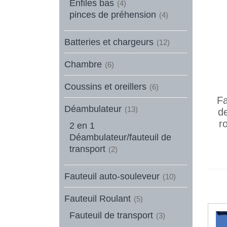
Enfiles bas
(4)
pinces de préhension
(4)
Batteries et chargeurs
(12)
Chambre
(6)
Coussins et oreillers
(6)
Fa
Déambulateur
(13)
de
r
2 en 1
Déambulateur/fauteuil de
transport
(2)
Fauteuil auto-souleveur
(10)
Fauteuil Roulant
(5)
Fauteuil de transport
(3)