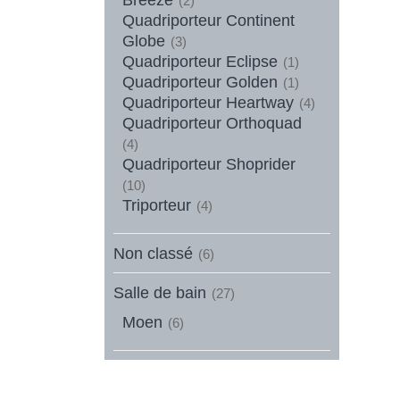
(2)
Quadriporteur Continent
Globe
(3)
Quadriporteur Eclipse
(1)
Quadriporteur Golden
(1)
Quadriporteur Heartway
(4)
Quadriporteur Orthoquad
(4)
Quadriporteur Shoprider
(10)
Triporteur
(4)
Non classé
(6)
Salle de bain
(27)
Moen
(6)