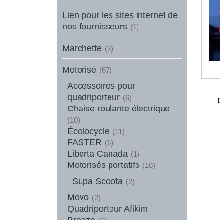
Lien pour les sites internet de
nos fournisseurs
(1)
Marchette
(3)
Motorisé
(67)
Accessoires pour
quadriporteur
(6)
Chaise roulante électrique
(10)
Écolocycle
(11)
FASTER
(6)
Liberta Canada
(1)
Motorisés portatifs
(16)
Supa Scoota
(2)
Movo
(2)
Quadriporteur Afikim
Breeze