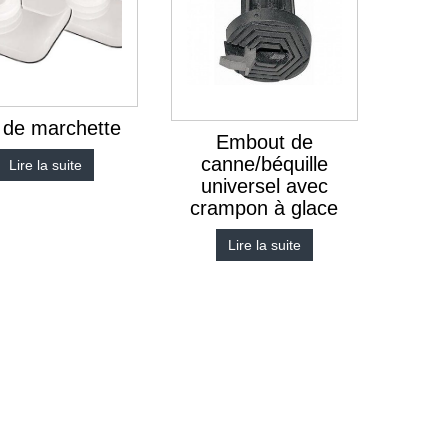
 de marchette
Embout de
canne/béquille
Lire la suite
universel avec
crampon à glace
Lire la suite