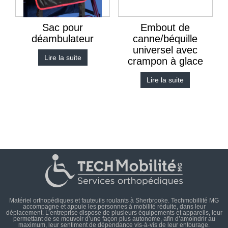
Sac pour
Embout de
déambulateur
canne/béquille
universel avec
Lire la suite
crampon à glace
Lire la suite
Matériel orthopédiques et fauteuils roulants à Sherbrooke. Techmobillité MG
accompagne et appuie les personnes à mobilité réduite, dans leur
déplacement. L’entreprise dispose de plusieurs équipements et appareils, leur
permettant de se mouvoir d’une façon plus autonome, afin d’amoindrir au
maximum, leur sentiment de dépendance vis-à-vis de leur entourage.