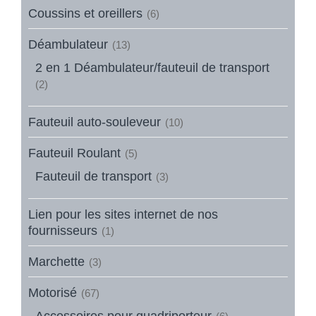
Coussins et oreillers
(6)
Déambulateur
(13)
2 en 1 Déambulateur/fauteuil de transport
(2)
Fauteuil auto-souleveur
(10)
Fauteuil Roulant
(5)
Fauteuil de transport
(3)
Lien pour les sites internet de nos
fournisseurs
(1)
Marchette
(3)
Motorisé
(67)
Accessoires pour quadriporteur