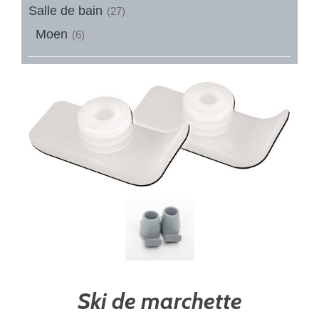
Salle de bain
(27)
Moen
(6)
Ski de marchette