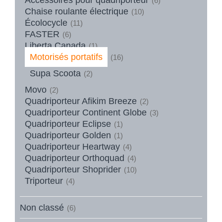
(6)
Chaise roulante électrique
(10)
Écolocycle
(11)
FASTER
(6)
Liberta Canada
(1)
Motorisés portatifs
(16)
Supa Scoota
(2)
Movo
(2)
Quadriporteur Afikim Breeze
(2)
Quadriporteur Continent Globe
(3)
Quadriporteur Eclipse
(1)
Quadriporteur Golden
(1)
Quadriporteur Heartway
(4)
Quadriporteur Orthoquad
(4)
Quadriporteur Shoprider
(10)
Triporteur
(4)
Non classé
(6)