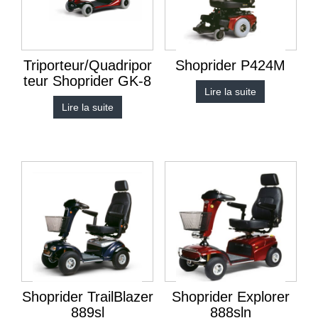
Triporteur/Quadripor
Shoprider P424M
teur Shoprider GK-8
Lire la suite
Lire la suite
Shoprider TrailBlazer
Shoprider Explorer
889sl
888sln