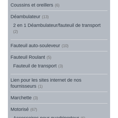
Coussins et oreillers
(6)
Déambulateur
(13)
2 en 1 Déambulateur/fauteuil de transport
(2)
Fauteuil auto-souleveur
(10)
Fauteuil Roulant
(5)
Fauteuil de transport
(3)
Lien pour les sites internet de nos
fournisseurs
(1)
Marchette
(3)
Motorisé
(67)
Accessoires pour quadriporteur