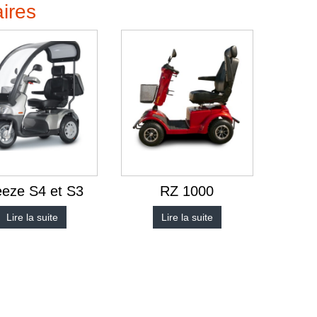
aires
eeze S4 et S3
RZ 1000
Lire la suite
Lire la suite