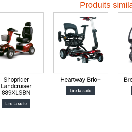
Produits simil
Shoprider
Heartway Brio+
Br
Landcruiser
Lire la suite
889XLSBN
Lire la suite