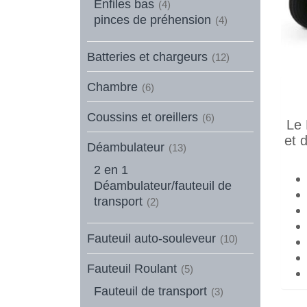
Enfiles bas
(4)
pinces de préhension
(4)
Batteries et chargeurs
(12)
Chambre
(6)
Coussins et oreillers
(6)
Le 
et 
Déambulateur
(13)
2 en 1
Déambulateur/fauteuil de
transport
(2)
Fauteuil auto-souleveur
(10)
Fauteuil Roulant
(5)
Fauteuil de transport
(3)