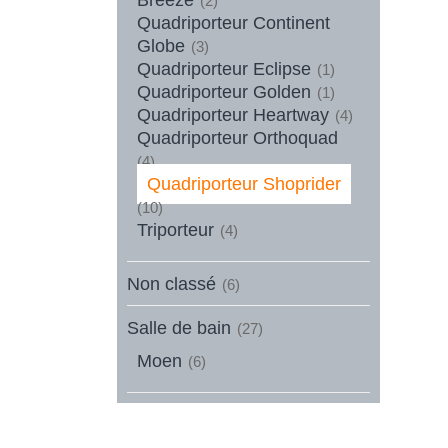
(2)
Quadriporteur Continent
Globe
(3)
Quadriporteur Eclipse
(1)
Quadriporteur Golden
(1)
Quadriporteur Heartway
(4)
Quadriporteur Orthoquad
(4)
Quadriporteur Shoprider
(10)
Triporteur
(4)
Non classé
(6)
Salle de bain
(27)
Moen
(6)