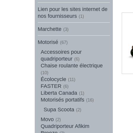
Lien pour les sites internet de
nos fournisseurs
(1)
Marchette
(3)
Motorisé
(67)
Accessoires pour
quadriporteur
(6)
Chaise roulante électrique
(10)
Écolocycle
(11)
FASTER
(6)
Liberta Canada
(1)
Motorisés portatifs
(16)
Supa Scoota
(2)
Movo
(2)
Quadriporteur Afikim
Breeze