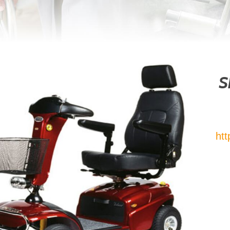
S
htt