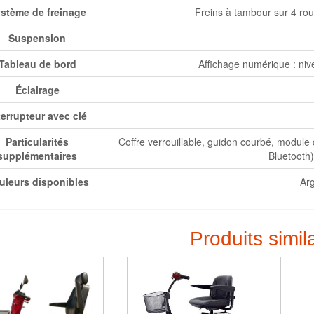
stème de freinage
Freins à tambour sur 4 rou
Suspension
Tableau de bord
Affichage numérique : nive
Éclairage
terrupteur avec clé
Particularités
Coffre verrouillable, guidon courbé, module
supplémentaires
Bluetooth
uleurs disponibles
Ar
Produits simil