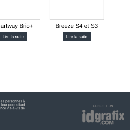
artway Brio+
Breeze S4 et S3
Lire la suite
Lire la suite
 les personnes à
 leur permettant
nce vis-à-vis de