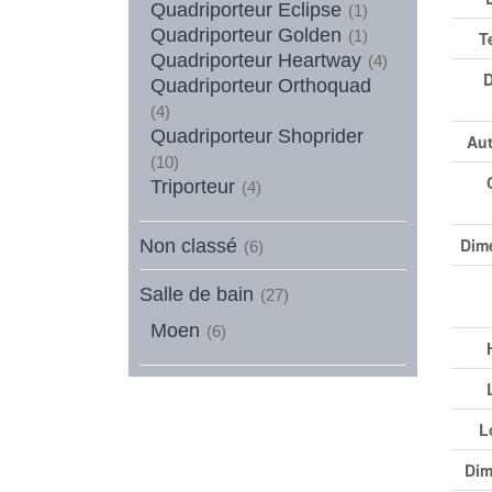
Quadriporteur Eclipse
(1)
Quadriporteur Golden
(1)
T
Quadriporteur Heartway
(4)
D
Quadriporteur Orthoquad
(4)
Quadriporteur Shoprider
Aut
(10)
Triporteur
(4)
Dim
Non classé
(6)
Salle de bain
(27)
Moen
(6)
L
Dim