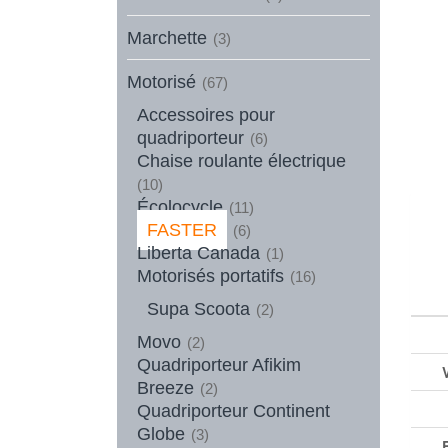
Marchette
(3)
Motorisé
(67)
Accessoires pour
quadriporteur
(6)
Chaise roulante électrique
(10)
Écolocycle
(11)
FASTER
(6)
Liberta Canada
(1)
Motorisés portatifs
(16)
Supa Scoota
(2)
Movo
(2)
Quadriporteur Afikim
Breeze
(2)
Quadriporteur Continent
Globe
(3)