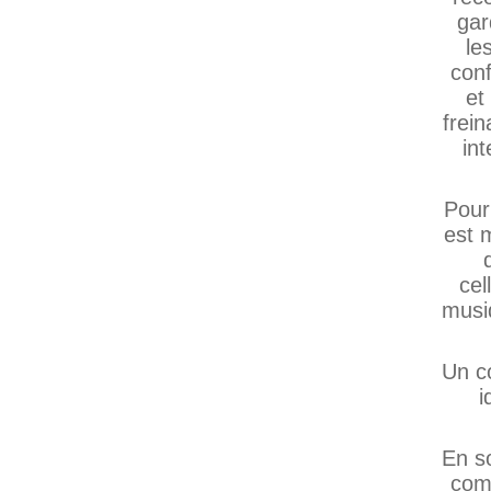
gar
le
con
et
frei
int
Pour
est 
cel
musi
Un co
i
En s
comp