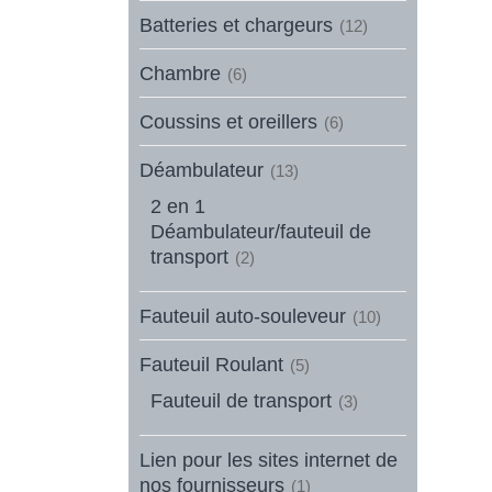
Batteries et chargeurs
(12)
Chambre
(6)
Coussins et oreillers
(6)
Déambulateur
(13)
2 en 1
Déambulateur/fauteuil de
transport
(2)
Fauteuil auto-souleveur
(10)
Fauteuil Roulant
(5)
Fauteuil de transport
(3)
Lien pour les sites internet de
nos fournisseurs
(1)