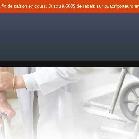
n fin de saison en cours. Jusqu'à 600$ de rabais sur quadriporteurs en