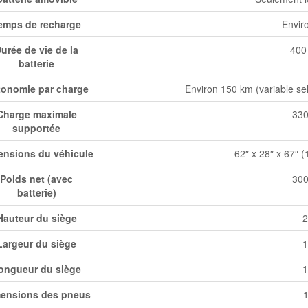
emps de recharge
Envir
urée de vie de la
400
batterie
onomie par charge
Environ 150 km (variable selo
Charge maximale
330
supportée
ensions du véhicule
62″ x 28″ x 67″ 
Poids net (avec
300
batterie)
Hauteur du siège
2
Largeur du siège
1
ongueur du siège
1
ensions des pneus
1