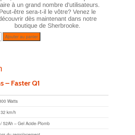
laire à un grand nombre d’utilisateurs.
Peut‑être sera‑t‑il le vôtre? Venez le
découvrir dès maintenant dans notre
boutique de Sherbrooke.
Ajouter au panier
n
ns – Faster Q1
800 Watts
32 km/h
V)/ 52Ah – Gel Acide‑Plomb
ors du remplacement