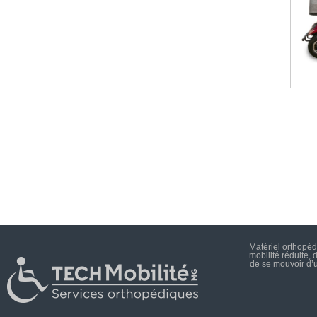
Matériel orthopéd
mobilité réduite,
de se mouvoir d’