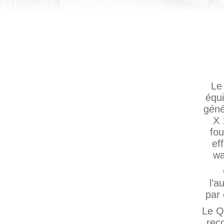
Le
équi
géné
X 
fou
ef
wa
l’a
par 
Le Q
rec