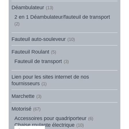
Déambulateur
(13)
2 en 1 Déambulateur/fauteuil de transport
(2)
Fauteuil auto-souleveur
(10)
Fauteuil Roulant
(5)
Fauteuil de transport
(3)
Lien pour les sites internet de nos
fournisseurs
(1)
Marchette
(3)
Motorisé
(67)
Accessoires pour quadriporteur
(6)
Chaise roulante électrique
(10)