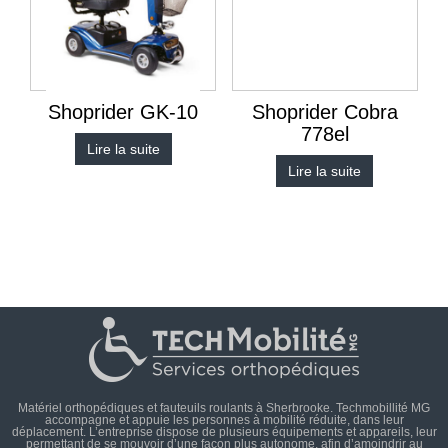
Shoprider GK-10
Shoprider Cobra
778el
Lire la suite
Lire la suite
Matériel orthopédiques et fauteuils roulants à Sherbrooke. Techmobillité MG
accompagne et appuie les personnes à mobilité réduite, dans leur
déplacement. L’entreprise dispose de plusieurs équipements et appareils, leur
permettant de se mouvoir d’une façon plus autonome, afin d’amoindrir au