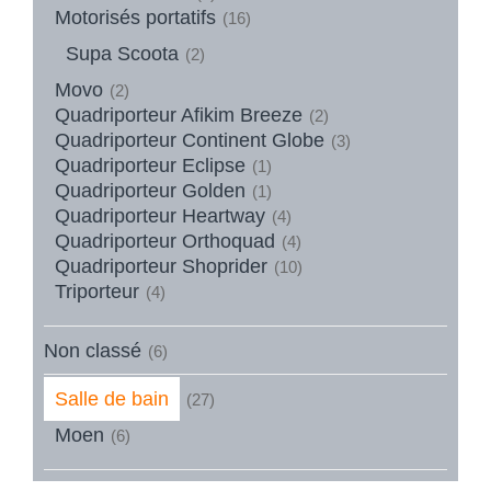
Motorisés portatifs
(16)
Supa Scoota
(2)
Movo
(2)
Quadriporteur Afikim Breeze
(2)
Quadriporteur Continent Globe
(3)
Quadriporteur Eclipse
(1)
Quadriporteur Golden
(1)
Quadriporteur Heartway
(4)
Quadriporteur Orthoquad
(4)
Quadriporteur Shoprider
(10)
Triporteur
(4)
Non classé
(6)
Salle de bain
(27)
Moen
(6)