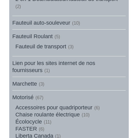
(2)
Fauteuil auto-souleveur
(10)
Fauteuil Roulant
(5)
Fauteuil de transport
(3)
Lien pour les sites internet de nos
fournisseurs
(1)
Marchette
(3)
Motorisé
(67)
Accessoires pour quadriporteur
(6)
Chaise roulante électrique
(10)
Écolocycle
(11)
FASTER
(6)
Liberta Canada
(1)