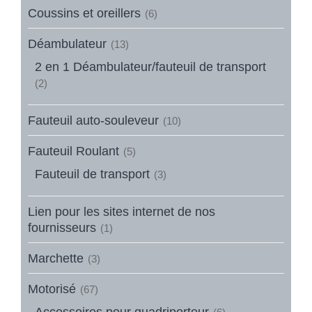
Coussins et oreillers
(6)
Déambulateur
(13)
2 en 1 Déambulateur/fauteuil de transport
(2)
Fauteuil auto-souleveur
(10)
Fauteuil Roulant
(5)
Fauteuil de transport
(3)
Lien pour les sites internet de nos
fournisseurs
(1)
Marchette
(3)
Motorisé
(67)
Accessoires pour quadriporteur