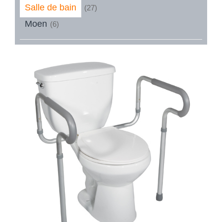
Salle de bain
(27)
Moen
(6)