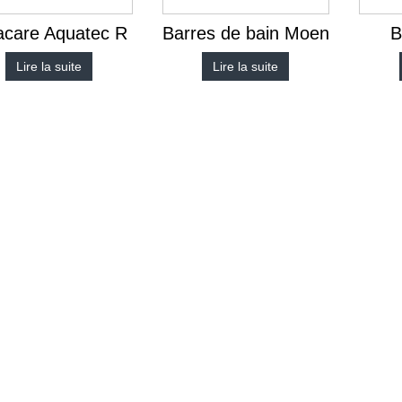
acare Aquatec R
Barres de bain Moen
B
Lire la suite
Lire la suite