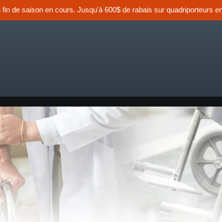
n fin de saison en cours. Jusqu'à 600$ de rabais sur quadriporteurs en