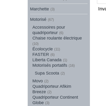
Inv
Marchette
(3)
Motorisé
(67)
Accessoires pour
quadriporteur
(6)
Chaise roulante électrique
(10)
Écolocycle
(11)
FASTER
(6)
Liberta Canada
(1)
Motorisés portatifs
(16)
Supa Scoota
(2)
Movo
(2)
Quadriporteur Afikim
Breeze
(2)
Quadriporteur Continent
Globe
(3)