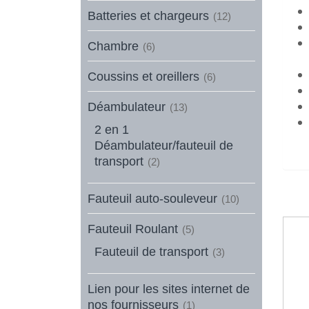
Batteries et chargeurs
(12)
Chambre
(6)
Coussins et oreillers
(6)
Déambulateur
(13)
2 en 1
Déambulateur/fauteuil de
transport
(2)
Fauteuil auto-souleveur
(10)
Fauteuil Roulant
(5)
Fauteuil de transport
(3)
Lien pour les sites internet de
nos fournisseurs
(1)