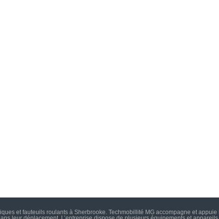
iques et fauteuils roulants à Sherbrooke. Techmobillité MG accompagne et appuie
 dans leur déplacement. L’entreprise dispose de plusieurs équipements et appareils,