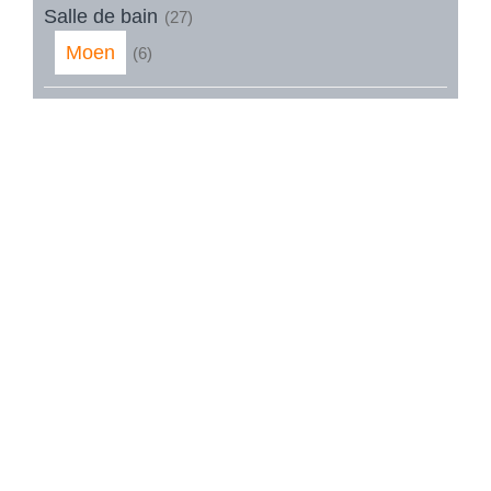
Salle de bain
(27)
Moen
(6)