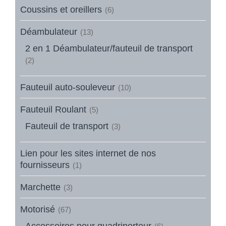
Coussins et oreillers
(6)
Déambulateur
(13)
2 en 1 Déambulateur/fauteuil de transport
(2)
Fauteuil auto-souleveur
(10)
Fauteuil Roulant
(5)
Fauteuil de transport
(3)
Lien pour les sites internet de nos
fournisseurs
(1)
Marchette
(3)
Motorisé
(67)
Accessoires pour quadriporteur