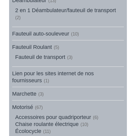
Déambulateur
(13)
2 en 1 Déambulateur/fauteuil de transport
(2)
Fauteuil auto-souleveur
(10)
Fauteuil Roulant
(5)
Fauteuil de transport
(3)
Lien pour les sites internet de nos
fournisseurs
(1)
Marchette
(3)
Motorisé
(67)
Accessoires pour quadriporteur
(6)
Chaise roulante électrique
(10)
Écolocycle
(11)