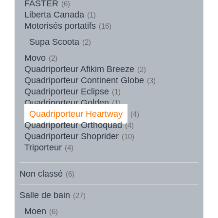
FASTER
(6)
Liberta Canada
(1)
Motorisés portatifs
(16)
Supa Scoota
(2)
Movo
(2)
Quadriporteur Afikim Breeze
(2)
Quadriporteur Continent Globe
(3)
Quadriporteur Eclipse
(1)
Quadriporteur Golden
(1)
Quadriporteur Heartway
(4)
Quadriporteur Orthoquad
(4)
Quadriporteur Shoprider
(10)
Triporteur
(4)
Non classé
(6)
Salle de bain
(27)
Moen
(6)