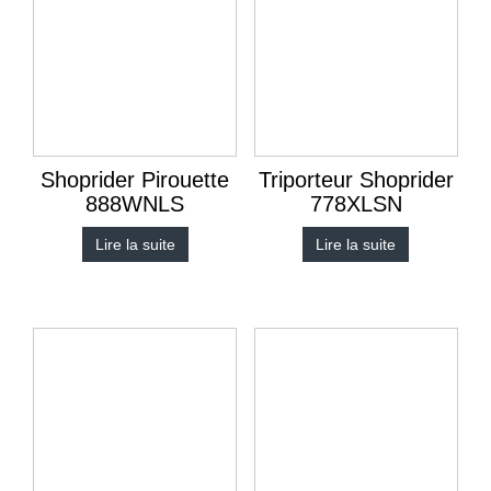
Shoprider Pirouette
Triporteur Shoprider
888WNLS
778XLSN
Lire la suite
Lire la suite