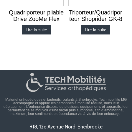
Quadriporteur pliable
Triporteur/Quadripor
Drive ZooMe Flex
teur Shoprider GK-8
Lire la suite
Lire la suite
Matériel orthopédiques et fauteuils roulants à Sherbrooke. Techmobillité MG
accompagne et appuie les personnes à mobilité réduite, dans leur
déplacement. L’entreprise dispose de plusieurs équipements et appareils, leur
permettant de se mouvoir d’une façon plus autonome, afin d’amoindrir au
maximum, leur sentiment de dépendance vis-à-vis de leur entourage.
918, 12e Avenue Nord, Sherbrooke