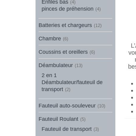
Enfiles bas
(4)
pinces de préhension
(4)
Batteries et chargeurs
(12)
Chambre
(6)
L
Coussins et oreillers
vo
(6)
Déambulateur
(13)
bes
2 en 1
Déambulateur/fauteuil de
transport
(2)
Fauteuil auto-souleveur
(10)
Fauteuil Roulant
(5)
Fauteuil de transport
(3)