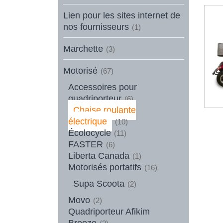
Lien pour les sites internet de
nos fournisseurs
(1)
Marchette
(3)
Motorisé
(67)
Accessoires pour
quadriporteur
(6)
Chaise roulante
électrique
(10)
Écolocycle
(11)
FASTER
(6)
Liberta Canada
(1)
Motorisés portatifs
(16)
Supa Scoota
(2)
Movo
(2)
Quadriporteur Afikim
Breeze