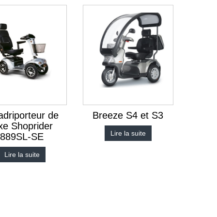
driporteur de
Breeze S4 et S3
xe Shoprider
Lire la suite
889SL-SE
Lire la suite