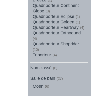
(2)
Quadriporteur Continent
Globe
(3)
Quadriporteur Eclipse
(1)
Quadriporteur Golden
(1)
Quadriporteur Heartway
(4)
Quadriporteur Orthoquad
(4)
Quadriporteur Shoprider
(10)
Triporteur
(4)
Non classé
(6)
Salle de bain
(27)
Moen
(6)