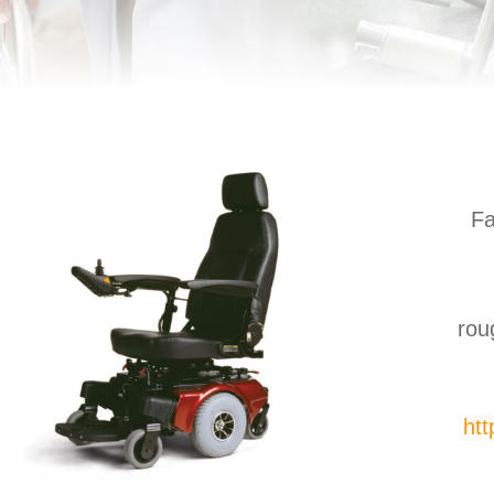
Fa
rou
htt