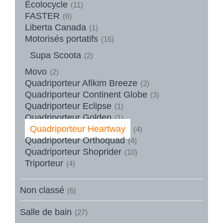
Écolocycle
(11)
FASTER
(6)
Liberta Canada
(1)
Motorisés portatifs
(16)
Supa Scoota
(2)
Movo
(2)
Quadriporteur Afikim Breeze
(2)
Quadriporteur Continent Globe
(3)
Quadriporteur Eclipse
(1)
Quadriporteur Golden
(1)
Quadriporteur Heartway
(4)
Quadriporteur Orthoquad
(4)
Quadriporteur Shoprider
(10)
Triporteur
(4)
Non classé
(6)
Salle de bain
(27)