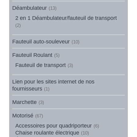
Déambulateur
(13)
2 en 1 Déambulateur/fauteuil de transport
(2)
Fauteuil auto-souleveur
(10)
Fauteuil Roulant
(5)
Fauteuil de transport
(3)
Lien pour les sites internet de nos
fournisseurs
(1)
Marchette
(3)
Motorisé
(67)
Accessoires pour quadriporteur
(6)
Chaise roulante électrique
(10)