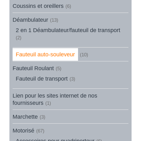
Coussins et oreillers
(6)
Déambulateur
(13)
2 en 1 Déambulateur/fauteuil de transport
(2)
Fauteuil auto-souleveur
(10)
Fauteuil Roulant
(5)
Fauteuil de transport
(3)
Lien pour les sites internet de nos
fournisseurs
(1)
Marchette
(3)
Motorisé
(67)
Accessoires pour quadriporteur