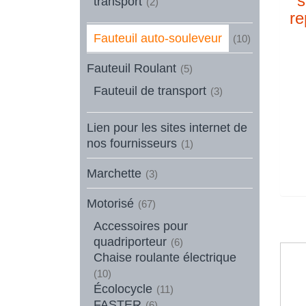
s
transport
(2)
re
Fauteuil auto-souleveur
(10)
Fauteuil Roulant
(5)
Fauteuil de transport
(3)
Lien pour les sites internet de
nos fournisseurs
(1)
Marchette
(3)
Motorisé
(67)
Accessoires pour
quadriporteur
(6)
Chaise roulante électrique
(10)
Écolocycle
(11)
FASTER
(6)