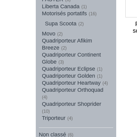
Liberta Canada
(1)
Motorisés portatifs
(16)
Supa Scoota
(2)
s
Movo
(2)
Quadriporteur Afikim
Breeze
(2)
Quadriporteur Continent
Globe
(3)
Quadriporteur Eclipse
(1)
Quadriporteur Golden
(1)
Quadriporteur Heartway
(4)
Quadriporteur Orthoquad
(4)
Quadriporteur Shoprider
(10)
Triporteur
(4)
Non classé
(6)