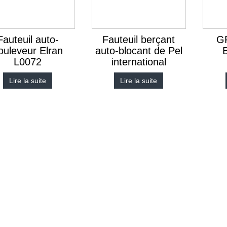
Fauteuil auto-
Fauteuil berçant
GP
ouleveur Elran
auto-blocant de Pel
L0072
international
Lire la suite
Lire la suite