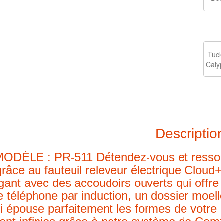
Tuc
Caly
Descriptio
MODÈLE : PR-511
Détendez-vous et ressou
grâce au fauteuil releveur électrique Clou
gant avec des accoudoirs ouverts qui off
e téléphone par induction, un dossier moel
i épouse parfaitement les formes de votre 