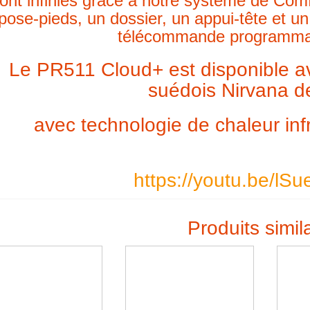
ont infinies grâce à notre système de Comf
pose-pieds, un dossier, un appui-tête et un
télécommande programmab
Le PR511 Cloud+ est disponible 
suédois Nirvana d
avec technologie de chaleur i
https://youtu.be/l
Produits simil