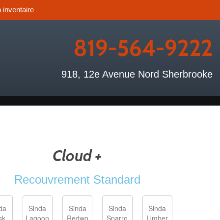
 inventaire
819-564-9222
918, 12e Avenue Nord Sherbrooke
Cloud +
Recouvrement Standard
da
Sinda
Sinda
Sinda
Sinda
sk
Lagoon
Redwo
Sparro
Umber