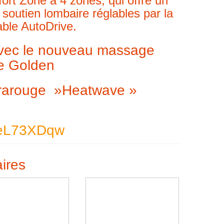
ort Zone à 4 zones, qui offre un
 soutien lombaire réglables par la
le AutoDrive.
avec le nouveau massage
e Golden
nfrarouge »Heatwave »
SueL73XDqw
aires