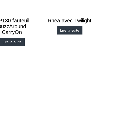
130 fauteuil
Rhea avec Twilight
BuzzAround
Lire la suite
CarryOn
Lire la suite