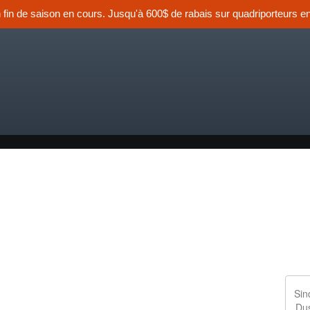
n fin de saison en cours. Jusqu'à 600$ de rabais sur quadriporteurs en
Sin
Du