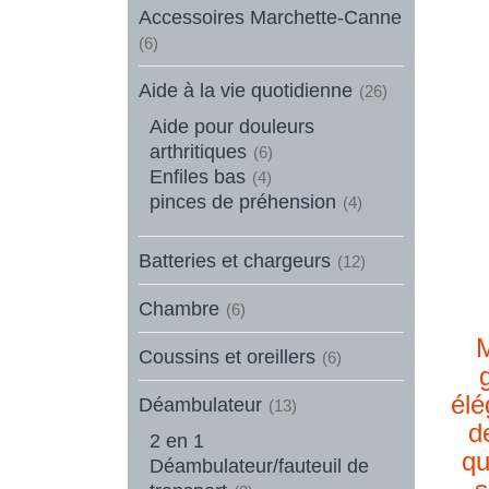
Accessoires Marchette-Canne
(6)
Aide à la vie quotidienne
(26)
Aide pour douleurs
arthritiques
(6)
Enfiles bas
(4)
pinces de préhension
(4)
Batteries et chargeurs
(12)
Chambre
(6)
Coussins et oreillers
(6)
élé
Déambulateur
(13)
d
2 en 1
qu
Déambulateur/fauteuil de