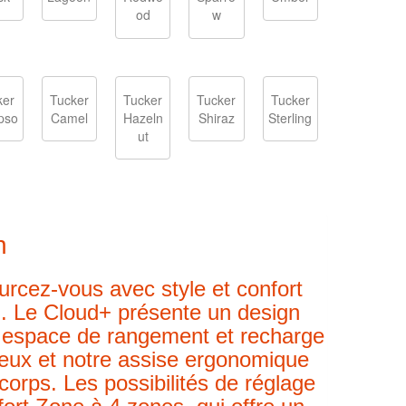
od
w
ker
Tucker
Tucker
Tucker
Tucker
pso
Camel
Hazeln
Shiraz
Sterling
ut
n
rcez-vous avec style et confort
d+. Le Cloud+ présente un design
re espace de rangement et
recharge
leux et notre assise ergonomique
corps. Les possibilités de réglage