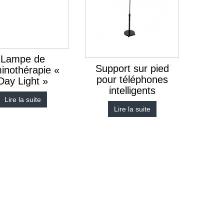
Lampe de
Support sur pied
inothérapie «
pour téléphones
Day Light »
intelligents
Lire la suite
Lire la suite