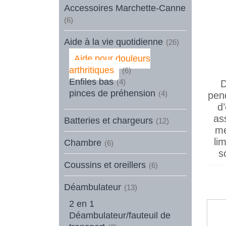
Accessoires Marchette-Canne
(6)
Aide à la vie quotidienne
(26)
Aide pour douleurs
arthritiques
(6)
Enfiles bas
(4)
D
pinces de préhension
(4)
pen
d
as
Batteries et chargeurs
(12)
me
li
Chambre
(6)
s
Coussins et oreillers
(6)
Déambulateur
(13)
2 en 1
Déambulateur/fauteuil de