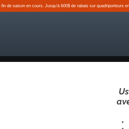
n fin de saison en cours. Jusqu'à 600$ de rabais sur quadriporteurs en
Us
ave