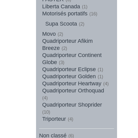
Liberta Canada
(1)
Motorisés portatifs
(16)
Supa Scoota
(2)
Movo
(2)
Quadriporteur Afikim
Breeze
(2)
Quadriporteur Continent
Globe
(3)
Quadriporteur Eclipse
(1)
Quadriporteur Golden
(1)
Quadriporteur Heartway
(4)
Quadriporteur Orthoquad
(4)
Quadriporteur Shoprider
(10)
Triporteur
(4)
Non classé
(6)