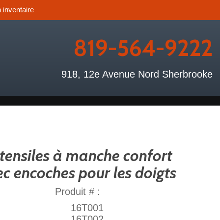
 inventaire
819-564-9222
918, 12e Avenue Nord Sherbrooke
tensiles à manche confort
c encoches pour les doigts
Produit # :
16T001
16T002