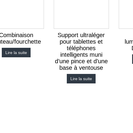
Combinaison
Support ultraléger
teau/fourchette
pour tablettes et
lum
téléphones
Lire la suite
intelligents muni
d’une pince et d’une
base à ventouse
Lire la suite