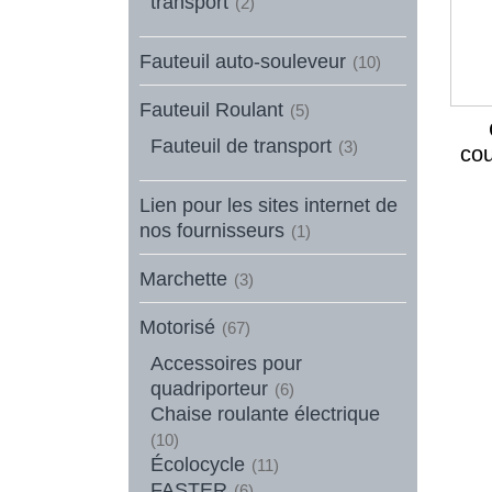
transport
(2)
Fauteuil auto-souleveur
(10)
Fauteuil Roulant
(5)
Fauteuil de transport
(3)
cou
Lien pour les sites internet de
nos fournisseurs
(1)
Marchette
(3)
Motorisé
(67)
Accessoires pour
quadriporteur
(6)
Chaise roulante électrique
(10)
Écolocycle
(11)
FASTER
(6)