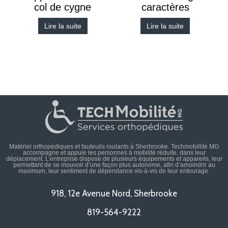
col de cygne
caractères
Lire la suite
Lire la suite
Matériel orthopédiques et fauteuils roulants à Sherbrooke. Techmobillité MG
accompagne et appuie les personnes à mobilité réduite, dans leur
déplacement. L’entreprise dispose de plusieurs équipements et appareils, leur
permettant de se mouvoir d’une façon plus autonome, afin d’amoindrir au
maximum, leur sentiment de dépendance vis-à-vis de leur entourage.
918, 12e Avenue Nord, Sherbrooke
819-564-9222