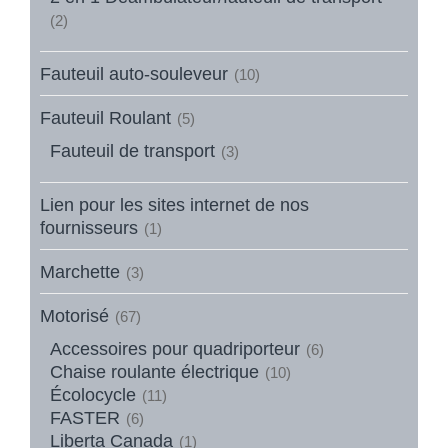
(2)
Fauteuil auto-souleveur
(10)
Fauteuil Roulant
(5)
Fauteuil de transport
(3)
Lien pour les sites internet de nos
fournisseurs
(1)
Marchette
(3)
Motorisé
(67)
Accessoires pour quadriporteur
(6)
Chaise roulante électrique
(10)
Écolocycle
(11)
FASTER
(6)
Liberta Canada
(1)