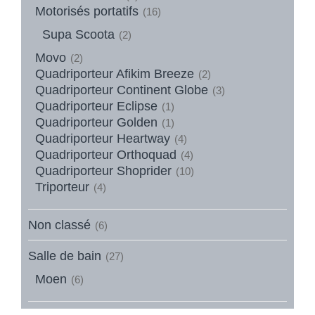
Motorisés portatifs
(16)
Supa Scoota
(2)
Movo
(2)
Quadriporteur Afikim Breeze
(2)
Quadriporteur Continent Globe
(3)
Quadriporteur Eclipse
(1)
Quadriporteur Golden
(1)
Quadriporteur Heartway
(4)
Quadriporteur Orthoquad
(4)
Quadriporteur Shoprider
(10)
Triporteur
(4)
Non classé
(6)
Salle de bain
(27)
Moen
(6)