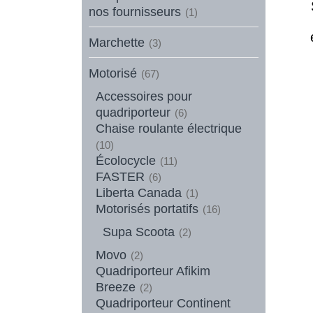
nos fournisseurs
(1)
Marchette
(3)
Motorisé
(67)
Accessoires pour
quadriporteur
(6)
Chaise roulante électrique
(10)
Écolocycle
(11)
FASTER
(6)
Liberta Canada
(1)
Motorisés portatifs
(16)
Supa Scoota
(2)
Movo
(2)
Quadriporteur Afikim
Breeze
(2)
Quadriporteur Continent