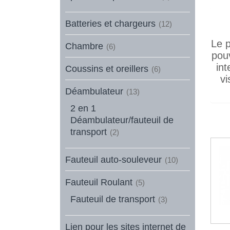
Batteries et chargeurs
(12)
Le p
Chambre
(6)
pouv
int
Coussins et oreillers
(6)
vi
Déambulateur
(13)
2 en 1
Déambulateur/fauteuil de
transport
(2)
Fauteuil auto-souleveur
(10)
Fauteuil Roulant
(5)
Fauteuil de transport
(3)
Lien pour les sites internet de