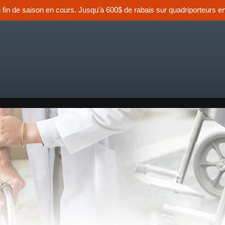
n fin de saison en cours. Jusqu'à 600$ de rabais sur quadriporteurs en