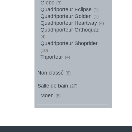
Globe
(3)
Quadriporteur Eclipse
(1)
Quadriporteur Golden
(1)
Quadriporteur Heartway
(4)
Quadriporteur Orthoquad
(4)
Quadriporteur Shoprider
(10)
Triporteur
(4)
Non classé
(6)
Salle de bain
(27)
Moen
(6)