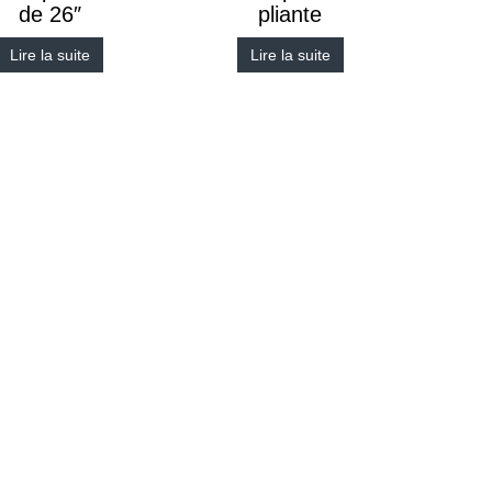
de 26″
pliante
Lire la suite
Lire la suite