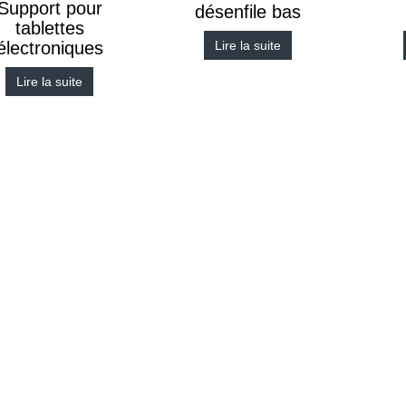
Support pour
désenfile bas
tablettes
Lire la suite
électroniques
Lire la suite