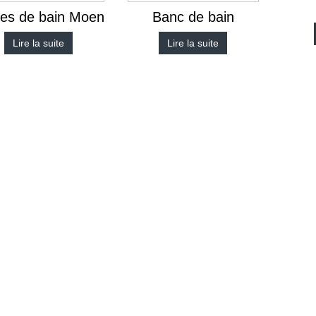
res de bain Moen
Banc de bain
Lire la suite
Lire la suite