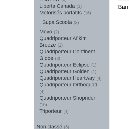
Liberta Canada
Bar
(1)
Motorisés portatifs
(16)
Supa Scoota
(2)
Movo
(2)
Quadriporteur Afikim
Breeze
(2)
Quadriporteur Continent
Globe
(3)
Quadriporteur Eclipse
(1)
Quadriporteur Golden
(1)
Quadriporteur Heartway
(4)
Quadriporteur Orthoquad
(4)
Quadriporteur Shoprider
(10)
Triporteur
(4)
Non classé
(6)