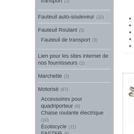
transport
(2)
Fauteuil auto-souleveur
(10)
Fauteuil Roulant
(5)
Fauteuil de transport
(3)
Lien pour les sites internet de
nos fournisseurs
(1)
Marchette
(3)
Motorisé
(67)
Accessoires pour
quadriporteur
(6)
Chaise roulante électrique
(10)
Écolocycle
(11)
FASTER
(6)