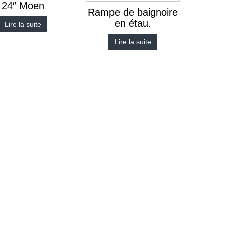
24″ Moen
Rampe de baignoire
en étau.
Lire la suite
Lire la suite