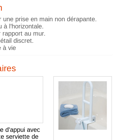
n
r une prise en main non dérapante.
 à l’horizontale.
 rapport au mur.
tail discret.
 à vie
aires
e d’appui avec
te serviette de