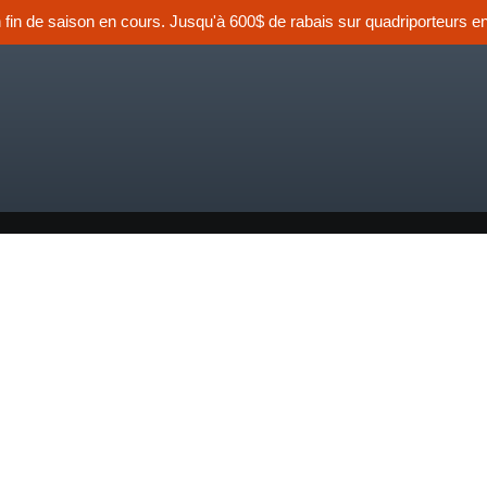
n fin de saison en cours. Jusqu'à 600$ de rabais sur quadriporteurs en