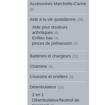
Accessoires Marchette-Canne
(6)
Aide à la vie quotidienne
(26)
Aide pour douleurs
arthritiques
(6)
Enfiles bas
(4)
pinces de préhension
(4)
Batteries et chargeurs
(12)
Chambre
(6)
Coussins et oreillers
(6)
Déambulateur
(13)
2 en 1
Déambulateur/fauteuil de