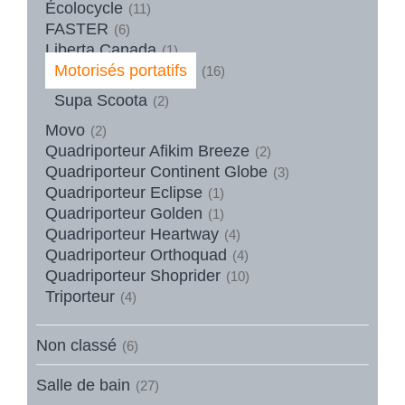
Écolocycle
(11)
FASTER
(6)
Liberta Canada
(1)
Motorisés portatifs
(16)
Supa Scoota
(2)
Movo
(2)
Quadriporteur Afikim Breeze
(2)
Quadriporteur Continent Globe
(3)
Quadriporteur Eclipse
(1)
Quadriporteur Golden
(1)
Quadriporteur Heartway
(4)
Quadriporteur Orthoquad
(4)
Quadriporteur Shoprider
(10)
Triporteur
(4)
Non classé
(6)
Salle de bain
(27)