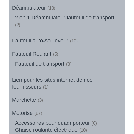
Déambulateur
(13)
2 en 1 Déambulateur/fauteuil de transport
(2)
Fauteuil auto-souleveur
(10)
Fauteuil Roulant
(5)
Fauteuil de transport
(3)
Lien pour les sites internet de nos
fournisseurs
(1)
Marchette
(3)
Motorisé
(67)
Accessoires pour quadriporteur
(6)
Chaise roulante électrique
(10)