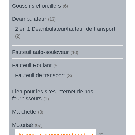
Coussins et oreillers
(6)
Déambulateur
(13)
2 en 1 Déambulateur/fauteuil de transport
(2)
Fauteuil auto-souleveur
(10)
Fauteuil Roulant
(5)
Fauteuil de transport
(3)
Lien pour les sites internet de nos
fournisseurs
(1)
Marchette
(3)
Motorisé
(67)
Accessoires pour quadriporteur