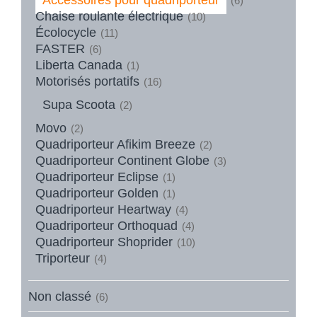
(6)
Chaise roulante électrique
(10)
Écolocycle
(11)
FASTER
(6)
Liberta Canada
(1)
Motorisés portatifs
(16)
Supa Scoota
(2)
Movo
(2)
Quadriporteur Afikim Breeze
(2)
Quadriporteur Continent Globe
(3)
Quadriporteur Eclipse
(1)
Quadriporteur Golden
(1)
Quadriporteur Heartway
(4)
Quadriporteur Orthoquad
(4)
Quadriporteur Shoprider
(10)
Triporteur
(4)
Non classé
(6)