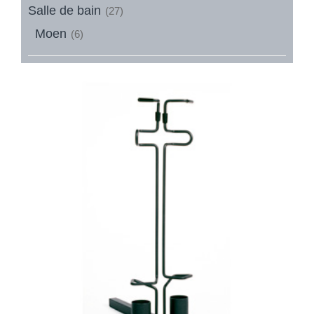
Salle de bain
(27)
Moen
(6)