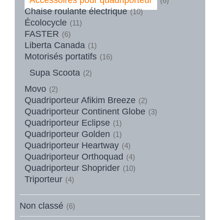
(6)
Chaise roulante électrique
(10)
Écolocycle
(11)
FASTER
(6)
Liberta Canada
(1)
Motorisés portatifs
(16)
Supa Scoota
(2)
Movo
(2)
Quadriporteur Afikim Breeze
(2)
Quadriporteur Continent Globe
(3)
Quadriporteur Eclipse
(1)
Quadriporteur Golden
(1)
Quadriporteur Heartway
(4)
Quadriporteur Orthoquad
(4)
Quadriporteur Shoprider
(10)
Triporteur
(4)
Non classé
(6)