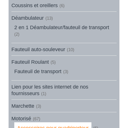
Coussins et oreillers
(6)
Déambulateur
(13)
2 en 1 Déambulateur/fauteuil de transport
(2)
Fauteuil auto-souleveur
(10)
Fauteuil Roulant
(5)
Fauteuil de transport
(3)
Lien pour les sites internet de nos
fournisseurs
(1)
Marchette
(3)
Motorisé
(67)
Accessoires pour quadriporteur