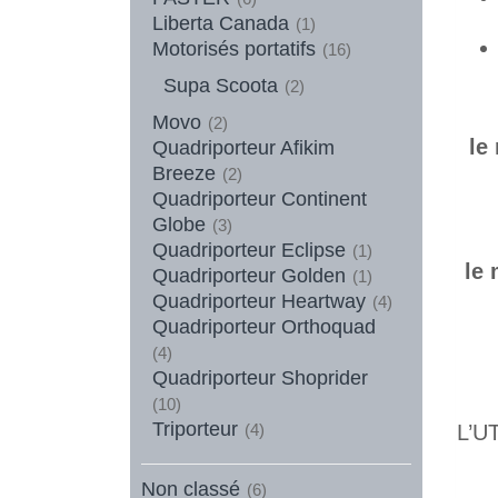
Liberta Canada
(1)
Motorisés portatifs
(16)
Supa Scoota
(2)
Movo
(2)
le
Quadriporteur Afikim
Breeze
(2)
Quadriporteur Continent
Globe
(3)
Quadriporteur Eclipse
(1)
le 
Quadriporteur Golden
(1)
Quadriporteur Heartway
(4)
Quadriporteur Orthoquad
(4)
Quadriporteur Shoprider
(10)
Triporteur
(4)
L’U
Non classé
(6)