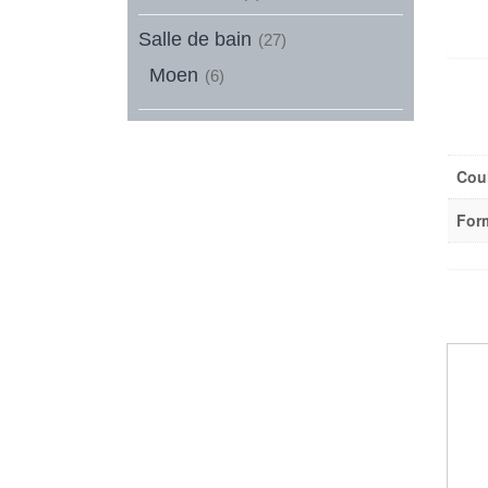
Salle de bain
(27)
Moen
(6)
Cou
For