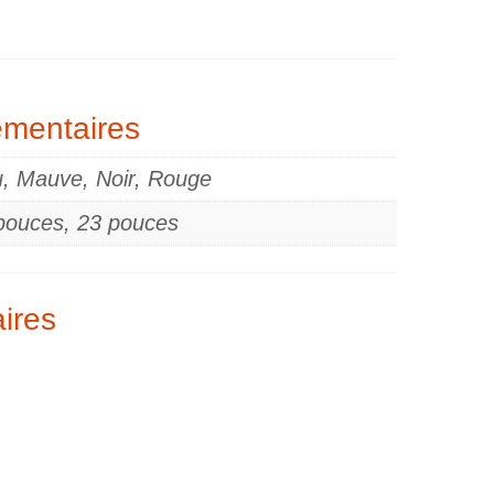
émentaires
u, Mauve, Noir, Rouge
pouces, 23 pouces
aires