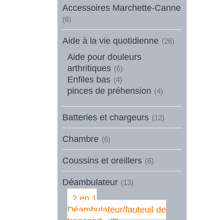
Accessoires Marchette-Canne
(6)
Aide à la vie quotidienne
(26)
Aide pour douleurs
arthritiques
(6)
Enfiles bas
(4)
pinces de préhension
(4)
Batteries et chargeurs
(12)
Chambre
(6)
Coussins et oreillers
(6)
Déambulateur
(13)
2 en 1
Déambulateur/fauteuil de