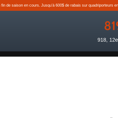
n fin de saison en cours. Jusqu'à 600$ de rabais sur quadriporteurs en
81
918, 12