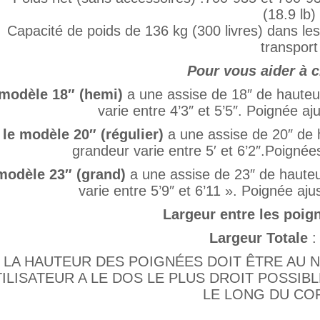
(18.9 lb)
Capacité de poids de 136 kg (300 livres) dans le
transport
Pour vous aider à c
 modèle 18″ (hemi)
a une assise de 18″ de hauteur
varie entre 4’3″ et 5’5″. Poignée aj
le modèle 20″ (régulier)
a une assise de 20″ de h
grandeur varie entre 5′ et 6’2″.Poignée
modèle 23″ (grand)
a une assise de 23″ de hauteu
varie entre 5’9″ et 6’11 ». Poignée aju
Largeur entre les poig
Largeur Totale
:
LA HAUTEUR DES POIGNÉES DOIT ÊTRE AU 
TILISATEUR A LE DOS LE PLUS DROIT POSSIB
LE LONG DU CO