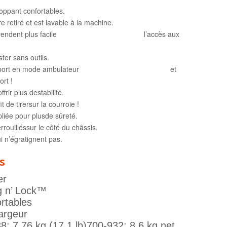
oppant confortables.
e retiré et est lavable à la machine.
s naturel et rendent plus facile l’accès aux
ster sans outils.
pour plus de support en mode ambulateur et
ort !
frir plus destabilité.
it de tirersur la courroie !
pliée pour plusde sûreté.
rouilléssur le côté du châssis.
 n’égratignent pas.
s
er
g n’ Lock™
rtables
largeur
8: 7.76 kg (17.1 lb)700-932: 8.6 kg net