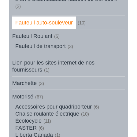
(2)
Fauteuil auto-souleveur
(10)
Fauteuil Roulant
(5)
Fauteuil de transport
(3)
Lien pour les sites internet de nos
fournisseurs
(1)
Marchette
(3)
Motorisé
(67)
Accessoires pour quadriporteur
(6)
Chaise roulante électrique
(10)
Écolocycle
(11)
FASTER
(6)
Liberta Canada
(1)