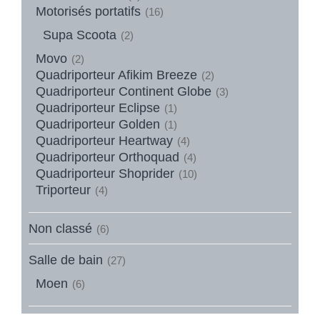
Motorisés portatifs
(16)
Supa Scoota
(2)
Movo
(2)
Quadriporteur Afikim Breeze
(2)
Quadriporteur Continent Globe
(3)
Quadriporteur Eclipse
(1)
Quadriporteur Golden
(1)
Quadriporteur Heartway
(4)
Quadriporteur Orthoquad
(4)
Quadriporteur Shoprider
(10)
Triporteur
(4)
Non classé
(6)
Salle de bain
(27)
Moen
(6)